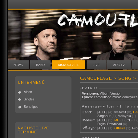
NEWS
BAND
DISKOGRAFIE
LIVE
ARCHIV
CAMOUFLAGE > SONG > 
UNTERMENÜ
Details
Alben
Versionen:
Album Version
Lyrics:
camouflage-music.com/lyric
Singles
Anzeige-Filter (
1 Tontr
Sonstiges
Land:
[ALLE]
(4)
,
weltweit
(0)
,
De
Singapur
(1)
,
Malaysia
(1)
Medium:
[ALLE]
(3)
,
MC
(1)
,
CD
(1)
Digital Download
(0)
NÄCHSTE LIVE
VÖ-Typ:
[ALLE]
(1)
,
Offiziell
(1)
,
Pr
TERMINE
Anzeige