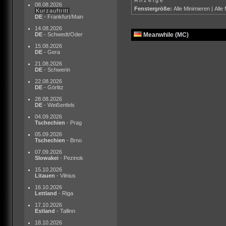
08.08.2026
Fenstergröße:
Alle Minimieren
|
Alle
Kurzauftritt
DE
- Frankfurt/Main
14.08.2026
DE
- Schwedt/Oder
Meanwhile (MC)
15.08.2026
DE
- Gera
21.08.2026
DE
- Schwerin
22.08.2026
DE
- Görlitz
28.08.2026
DE
- Weißenfels
04.09.2026
Tschechien
- Prag
05.09.2026
Tschechien
- Brno
07.09.2026
Slowakei
- Pezinok
15.10.2026
Litauen
- Vilnius
16.10.2026
Lettland
- Riga
17.10.2026
Estland
- Tallinn
18.10.2026