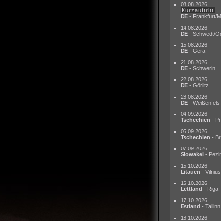
08.08.2026
Kurzauftritt
DE
- Frankfurt/M
14.08.2026
DE
- Schwedt/O
15.08.2026
DE
- Gera
21.08.2026
DE
- Schwerin
22.08.2026
DE
- Görlitz
28.08.2026
DE
- Weißenfels
04.09.2026
Tschechien
- Pr
05.09.2026
Tschechien
- Br
07.09.2026
Slowakei
- Pezi
15.10.2026
Litauen
- Vilnius
16.10.2026
Lettland
- Riga
17.10.2026
Estland
- Tallinn
18.10.2026