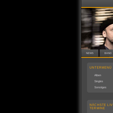
NEWS
BAND
UNTERMENÜ
Alben
Singles
Sonstiges
NÄCHSTE LIV
TERMINE