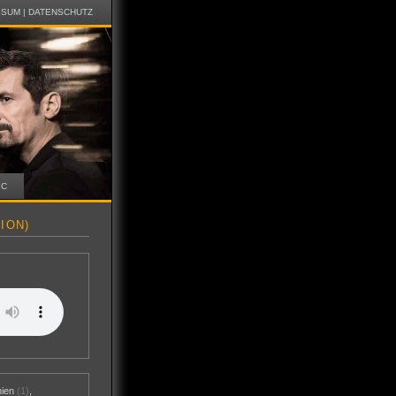
SSUM
|
DATENSCHUTZ
IC
ION)
nien
(1)
,