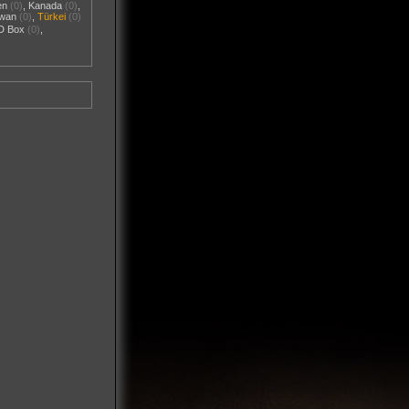
en
(0)
,
Kanada
(0)
,
iwan
(0)
,
Türkei
(0)
D Box
(0)
,