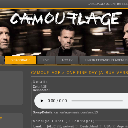
LANGUAGE:
DE
EN
|
IMPRE
DISKOGRAFIE
LIVE
ARCHIV
LINKTR.EE/CAMOUFLAGEMUS
CAMOUFLAGE > ONE FINE DAY (ALBUM VERS
Details
Zeit:
4:35
Reinhören:
Song-Details:
camouflage-music.com/song13
E
Anzeige-Filter (
0 Tonträger
)
Land:
[ALLE]
(5)
,
weltweit
(0)
,
Deutschland
(1)
,
USA
(2)
,
Argenti