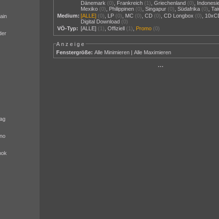
Dänemark
(0)
,
Frankreich
(1)
,
Griechenland
(0)
,
Indonesi
Mexiko
(0)
,
Philippinen
(0)
,
Singapur
(0)
,
Südafrika
(0)
,
Ta
Medium:
[ALLE]
(0)
,
LP
(0)
,
MC
(0)
,
CD
(0)
,
CD Longbox
(0)
,
10xC
ain
Digital Download
(0)
VÖ-Typ:
[ALLE]
(1)
,
Offiziell
(1)
,
Promo
(0)
der
Anzeige
Fenstergröße:
Alle Minimieren
|
Alle Maximieren
···
ag
no
nok