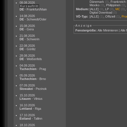
Dänemark
(0)
,
Frankreich
08.08.2026
Mexiko
(0)
,
Philippinen
(0)
Kurzauftritt
Medium:
[ALLE]
(0)
,
LP
(0)
,
MC
(0)
,
DE
- Frankfurt/Main
Digital Download
(0)
14.08.2026
VÖ-Typ:
[ALLE]
(1)
,
Offiziell
(1)
,
Pr
DE
- Schwedt/Oder
Anzeige
15.08.2026
DE
- Gera
Fenstergröße:
Alle Minimieren
|
Alle
21.08.2026
DE
- Schwerin
22.08.2026
DE
- Görlitz
28.08.2026
DE
- Weißenfels
04.09.2026
Tschechien
- Prag
05.09.2026
Tschechien
- Brno
07.09.2026
Slowakei
- Pezinok
15.10.2026
Litauen
- Vilnius
16.10.2026
Lettland
- Riga
17.10.2026
Estland
- Tallinn
18.10.2026