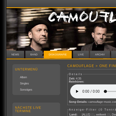
NEWS
BAND
DISKOGRAFIE
LIVE
ARCHIV
CAMOUFLAGE > ONE FIN
UNTERMENÜ
Details
Alben
Zeit:
4:35
Reinhören:
Singles
Sonstiges
Song-Details:
camouflage-music.c
NÄCHSTE LIVE
Anzeige-Filter (
0 Tontr
TERMINE
Land:
[ALLE]
(1)
,
weltweit
(0)
,
De