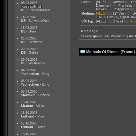
Land:
[ALLE]
(6)
,
weltweit
(0)
,
De
08.08.2026
Dänemark
(0)
,
Frankreich
Kurzauftritt
Mexiko
(0)
,
Philippinen
(0)
DE
- Frankfurt/Main
Medium:
[ALLE]
(1)
,
12" Vinyl
(0)
,
L
14.08.2026
10xCD Box
(0)
,
Digital Do
DE
- Schwedt/Oder
VÖ-Typ:
[ALLE]
(3)
,
Offiziell
(2)
,
Pr
15.08.2026
Anzeige
DE
- Gera
Fenstergröße:
Alle Minimieren
|
Alle
21.08.2026
DE
- Schwerin
22.08.2026
Methods Of Silence (Promo 
DE
- Görlitz
28.08.2026
DE
- Weißenfels
04.09.2026
Tschechien
- Prag
05.09.2026
Tschechien
- Brno
07.09.2026
Slowakei
- Pezinok
15.10.2026
Litauen
- Vilnius
16.10.2026
Lettland
- Riga
17.10.2026
Estland
- Tallinn
18.10.2026