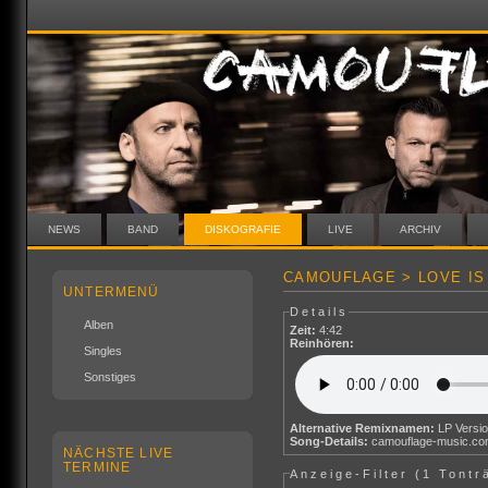
NEWS
BAND
DISKOGRAFIE
LIVE
ARCHIV
CAMOUFLAGE > LOVE IS 
UNTERMENÜ
Details
Alben
Zeit:
4:42
Reinhören:
Singles
Sonstiges
Alternative Remixnamen:
LP Versi
Song-Details:
camouflage-music.c
NÄCHSTE LIVE
TERMINE
Anzeige-Filter (
1 Tontr