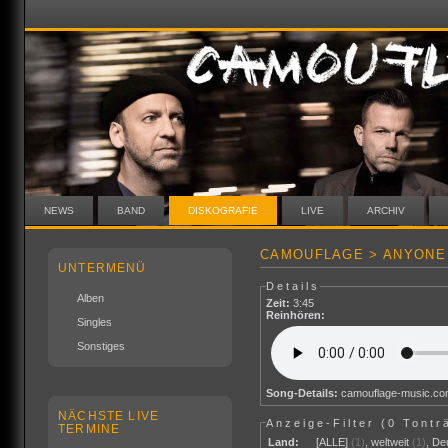
NEWS
BAND
DISKOGRAFIE
LIVE
ARCHIV
CAMOUFLAGE > ANYONE 
UNTERMENÜ
Details
Alben
Zeit:
3:45
Reinhören:
Singles
Sonstiges
Song-Details:
camouflage-music.c
NÄCHSTE LIVE
Anzeige-Filter (
0 Tontr
TERMINE
Land:
[ALLE]
(1)
,
weltweit
(1)
,
De