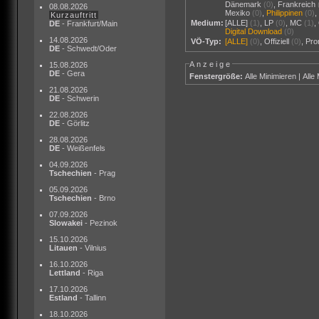
Dänemark
(0)
,
Frankreich
08.08.2026
Mexiko
(0)
,
Philippinen
(0)
Kurzauftritt
Medium:
[ALLE]
(1)
,
LP
(0)
,
MC
(1)
,
DE
- Frankfurt/Main
Digital Download
(0)
14.08.2026
VÖ-Typ:
[ALLE]
(0)
,
Offiziell
(0)
,
Pr
DE
- Schwedt/Oder
Anzeige
15.08.2026
DE
- Gera
Fenstergröße:
Alle Minimieren
|
Alle
21.08.2026
DE
- Schwerin
22.08.2026
DE
- Görlitz
28.08.2026
DE
- Weißenfels
04.09.2026
Tschechien
- Prag
05.09.2026
Tschechien
- Brno
07.09.2026
Slowakei
- Pezinok
15.10.2026
Litauen
- Vilnius
16.10.2026
Lettland
- Riga
17.10.2026
Estland
- Tallinn
18.10.2026