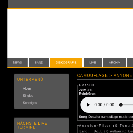
NEWS
BAND
DISKOGRAFIE
LIVE
ARCHIV
CAMOUFLAGE > ANYONE 
UNTERMENÜ
Details
Alben
Zeit:
3:45
Reinhören:
Singles
Sonstiges
Song-Details:
camouflage-music.c
NÄCHSTE LIVE
Anzeige-Filter (
0 Tontr
TERMINE
Land:
[ALLE]
(7)
,
weltweit
(0)
,
De