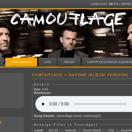
LANGUAGE:
DE
EN
|
IMPRE
DISKOGRAFIE
LIVE
ARCHIV
LINKTR.EE/CAMOUFLAGEMUS
CAMOUFLAGE > ANYONE (ALBUM VERSION)
Details
Zeit:
3:45
Reinhören:
Song-Details:
camouflage-music.com/song15
E
Anzeige-Filter (
1 Tonträger
)
Land:
[ALLE]
(7)
,
weltweit
(0)
,
Deutschland
(2)
,
USA
(2)
,
Argenti