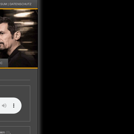
SSUM
|
DATENSCHUTZ
IC
nien
(0)
,