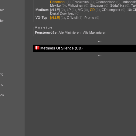
Dänemark
(1)
,
Frankreich
(1)
,
Griechenland
(0)
,
Indonesi
Mexiko
(0)
,
Philippinen
(0)
,
Singapur
(0)
,
Südafrika
(0)
,
Ta
Medium:
[ALLE]
(2)
,
LP
(1)
,
MC
(0)
,
CD
(1)
,
CD Longbox
(0)
,
10xC
ain
Digital Download
(0)
VÖ-Typ:
[ALLE]
(1)
,
Offiziell
(1)
,
Promo
(0)
der
Anzeige
Fenstergröße:
Alle Minimieren
|
Alle Maximieren
···
Methods Of Silence (CD)
···
ag
no
nok