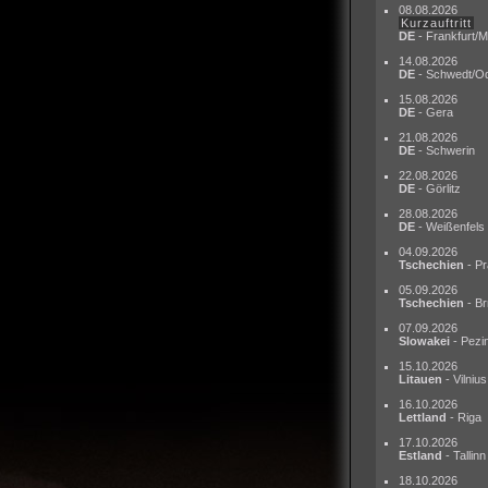
08.08.2026
Kurzauftritt
DE
- Frankfurt/M
14.08.2026
DE
- Schwedt/O
15.08.2026
DE
- Gera
21.08.2026
DE
- Schwerin
22.08.2026
DE
- Görlitz
28.08.2026
DE
- Weißenfels
04.09.2026
Tschechien
- Pr
05.09.2026
Tschechien
- Br
07.09.2026
Slowakei
- Pezi
15.10.2026
Litauen
- Vilnius
16.10.2026
Lettland
- Riga
17.10.2026
Estland
- Tallinn
18.10.2026