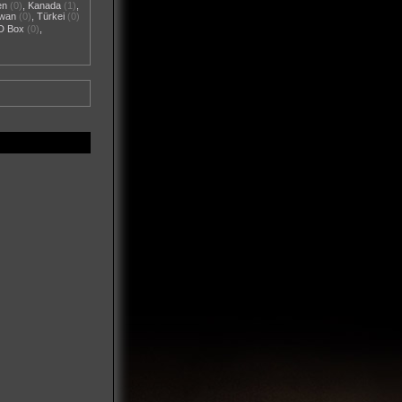
en
(0)
,
Kanada
(1)
,
iwan
(0)
,
Türkei
(0)
D Box
(0)
,