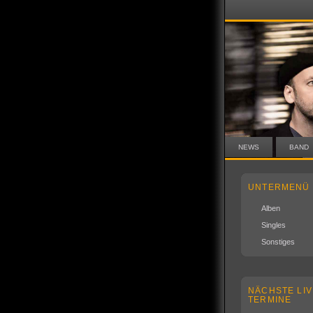
NEWS
BAND
UNTERMENÜ
Alben
Singles
Sonstiges
NÄCHSTE LIV
TERMINE