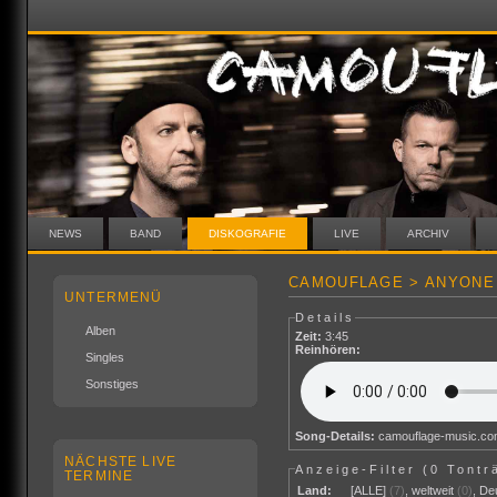
NEWS
BAND
DISKOGRAFIE
LIVE
ARCHIV
CAMOUFLAGE > ANYONE 
UNTERMENÜ
Details
Alben
Zeit:
3:45
Reinhören:
Singles
Sonstiges
Song-Details:
camouflage-music.c
NÄCHSTE LIVE
Anzeige-Filter (
0 Tontr
TERMINE
Land:
[ALLE]
(7)
,
weltweit
(0)
,
De