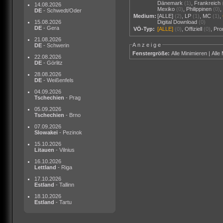
Dänemark
(1)
,
Frankreich
14.08.2026
Mexiko
(0)
,
Philippinen
(0)
DE
- Schwedt/Oder
Medium:
[ALLE]
(2)
,
LP
(1)
,
MC
(1)
,
15.08.2026
Digital Download
(0)
DE
- Gera
VÖ-Typ:
[ALLE]
(0)
,
Offiziell
(0)
,
Pr
21.08.2026
Anzeige
DE
- Schwerin
Fenstergröße:
Alle Minimieren
|
Alle
22.08.2026
DE
- Görlitz
28.08.2026
DE
- Weißenfels
04.09.2026
Tschechien
- Prag
05.09.2026
Tschechien
- Brno
07.09.2026
Slowakei
- Pezinok
15.10.2026
Litauen
- Vilnius
16.10.2026
Lettland
- Riga
17.10.2026
Estland
- Tallinn
18.10.2026
Estland
- Tartu