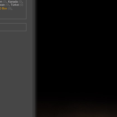
en
(0)
,
Kanada
(0)
,
iwan
(0)
,
Türkei
(0)
D Box
(0)
,