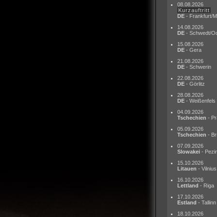
08.08.2026
Kurzauftritt
DE
- Frankfurt/M
14.08.2026
DE
- Schwedt/O
15.08.2026
DE
- Gera
21.08.2026
DE
- Schwerin
22.08.2026
DE
- Görlitz
28.08.2026
DE
- Weißenfels
04.09.2026
Tschechien
- Pr
05.09.2026
Tschechien
- Br
07.09.2026
Slowakei
- Pezi
15.10.2026
Litauen
- Vilnius
16.10.2026
Lettland
- Riga
17.10.2026
Estland
- Tallinn
18.10.2026