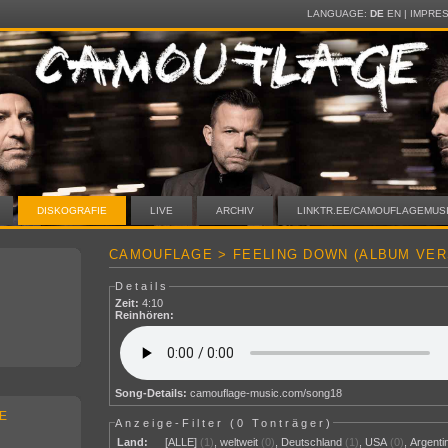
LANGUAGE:
DE
EN
|
IMPRE
DISKOGRAFIE
LIVE
ARCHIV
LINKTR.EE/CAMOUFLAGEMUS
CAMOUFLAGE > FEELING DOWN (ALBUM VER
Details
Zeit:
4:10
Reinhören:
Song-Details:
camouflage-music.com/song18
E
Anzeige-Filter (
0 Tonträger
)
Land:
[ALLE]
(1)
,
weltweit
(0)
,
Deutschland
(1)
,
USA
(0)
,
Argenti