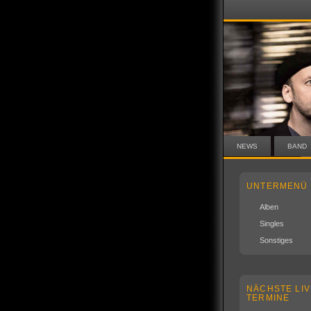
NEWS
BAND
UNTERMENÜ
Alben
Singles
Sonstiges
NÄCHSTE LIV
TERMINE