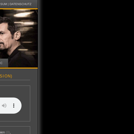
SSUM
|
DATENSCHUTZ
IC
SION)
nien
(0)
,