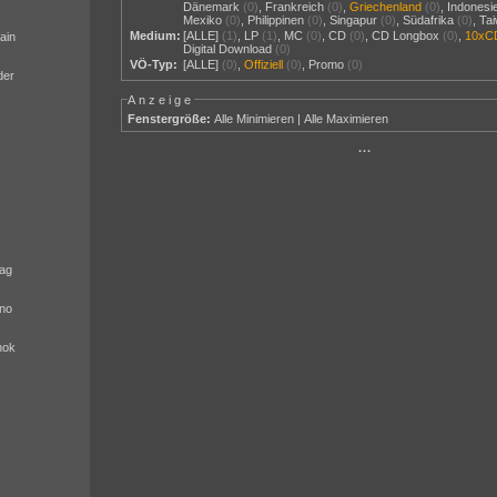
Dänemark
(0)
,
Frankreich
(0)
,
Griechenland
(0)
,
Indonesi
Mexiko
(0)
,
Philippinen
(0)
,
Singapur
(0)
,
Südafrika
(0)
,
Ta
Medium:
[ALLE]
(1)
,
LP
(1)
,
MC
(0)
,
CD
(0)
,
CD Longbox
(0)
,
10xC
ain
Digital Download
(0)
VÖ-Typ:
[ALLE]
(0)
,
Offiziell
(0)
,
Promo
(0)
der
Anzeige
Fenstergröße:
Alle Minimieren
|
Alle Maximieren
···
ag
no
nok