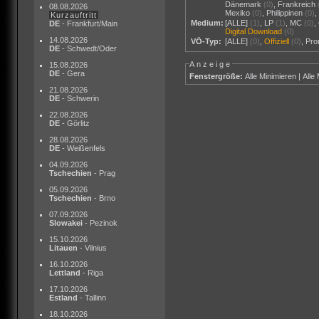
Dänemark
(0)
,
Frankreich
08.08.2026
Mexiko
(0)
,
Philippinen
(0)
Kurzauftritt
Medium:
[ALLE]
(1)
,
LP
(1)
,
MC
(0)
,
DE
- Frankfurt/Main
Digital Download
(0)
14.08.2026
VÖ-Typ:
[ALLE]
(0)
,
Offiziell
(0)
,
Pr
DE
- Schwedt/Oder
Anzeige
15.08.2026
DE
- Gera
Fenstergröße:
Alle Minimieren
|
Alle
21.08.2026
DE
- Schwerin
22.08.2026
DE
- Görlitz
28.08.2026
DE
- Weißenfels
04.09.2026
Tschechien
- Prag
05.09.2026
Tschechien
- Brno
07.09.2026
Slowakei
- Pezinok
15.10.2026
Litauen
- Vilnius
16.10.2026
Lettland
- Riga
17.10.2026
Estland
- Tallinn
18.10.2026