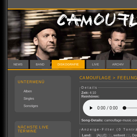
NEWS
BAND
DISKOGRAFIE
LIVE
ARCHIV
CAMOUFLAGE > FEELING
UNTERMENÜ
Details
Alben
Zeit:
4:10
Reinhören:
Singles
Sonstiges
Song-Details:
camouflage-music.c
NÄCHSTE LIVE
Anzeige-Filter (
0 Tontr
TERMINE
Land:
[ALLE]
(1)
,
weltweit
(1)
,
De