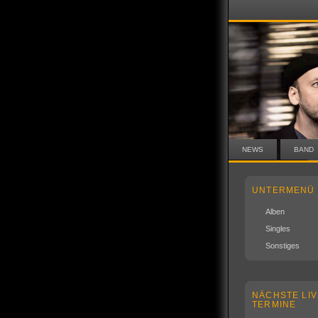
NEWS
BAND
UNTERMENÜ
Alben
Singles
Sonstiges
NÄCHSTE LIV
TERMINE