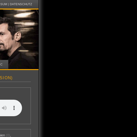
SSUM
|
DATENSCHUTZ
IC
SION)
nien
(0)
,