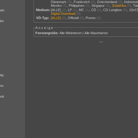
Dänemark
(0)
,
Frankreich
(0)
,
Griechenland
(0)
,
Indonesi
Mexiko
(0)
,
Philippinen
(0)
,
Singapur
(0)
,
Südafrika
(0)
,
Ta
Medium:
[ALLE]
(2)
,
LP
(1)
,
MC
(1)
,
CD
(0)
,
CD Longbox
(0)
,
10xC
ain
Digital Download
(0)
VÖ-Typ:
[ALLE]
(0)
,
Offiziell
(0)
,
Promo
(0)
der
Anzeige
Fenstergröße:
Alle Minimieren
|
Alle Maximieren
···
ag
no
nok