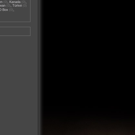
en
(0)
,
Kanada
(0)
,
iwan
(0)
,
Türkei
(0)
D Box
(0)
,