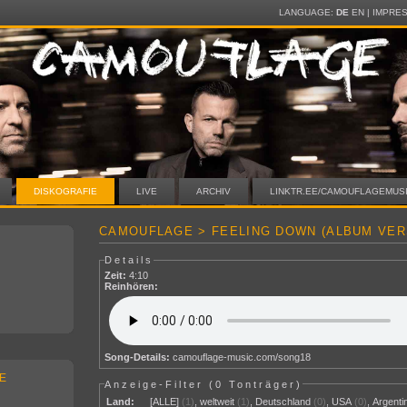
LANGUAGE:
DE
EN
|
IMPRE
DISKOGRAFIE
LIVE
ARCHIV
LINKTR.EE/CAMOUFLAGEMUS
CAMOUFLAGE > FEELING DOWN (ALBUM VER
Details
Zeit:
4:10
Reinhören:
Song-Details:
camouflage-music.com/song18
E
Anzeige-Filter (
0 Tonträger
)
Land:
[ALLE]
(1)
,
weltweit
(1)
,
Deutschland
(0)
,
USA
(0)
,
Argenti