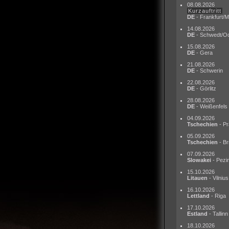
08.08.2026
Kurzauftritt
DE
- Frankfurt/M
14.08.2026
DE
- Schwedt/O
15.08.2026
DE
- Gera
21.08.2026
DE
- Schwerin
22.08.2026
DE
- Görlitz
28.08.2026
DE
- Weißenfels
04.09.2026
Tschechien
- Pr
05.09.2026
Tschechien
- Br
07.09.2026
Slowakei
- Pezi
15.10.2026
Litauen
- Vilnius
16.10.2026
Lettland
- Riga
17.10.2026
Estland
- Tallinn
18.10.2026