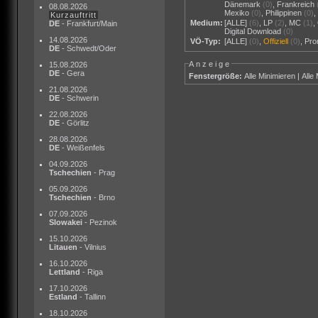
Dänemark
(0)
,
Frankreich
08.08.2026
Mexiko
(0)
,
Philippinen
(0)
Kurzauftritt
Medium:
[ALLE]
(6)
,
LP
(2)
,
MC
(1)
,
DE
- Frankfurt/Main
Digital Download
(0)
14.08.2026
VÖ-Typ:
[ALLE]
(0)
,
Offiziell
(0)
,
Pr
DE
- Schwedt/Oder
Anzeige
15.08.2026
DE
- Gera
Fenstergröße:
Alle Minimieren
|
Alle
21.08.2026
DE
- Schwerin
22.08.2026
DE
- Görlitz
28.08.2026
DE
- Weißenfels
04.09.2026
Tschechien
- Prag
05.09.2026
Tschechien
- Brno
07.09.2026
Slowakei
- Pezinok
15.10.2026
Litauen
- Vilnius
16.10.2026
Lettland
- Riga
17.10.2026
Estland
- Tallinn
18.10.2026