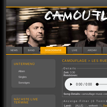
NEWS
BAND
DISKOGRAFIE
LIVE
ARCHIV
CAMOUFLAGE > LES RUE
UNTERMENÜ
Details
Alben
Zeit:
3:30
Reinhören:
Singles
Sonstiges
Song-Details:
camouflage-music.c
NÄCHSTE LIVE
Anzeige-Filter (
0 Tontr
TERMINE
Land:
[ALLE]
(1)
,
weltweit
(0)
,
De