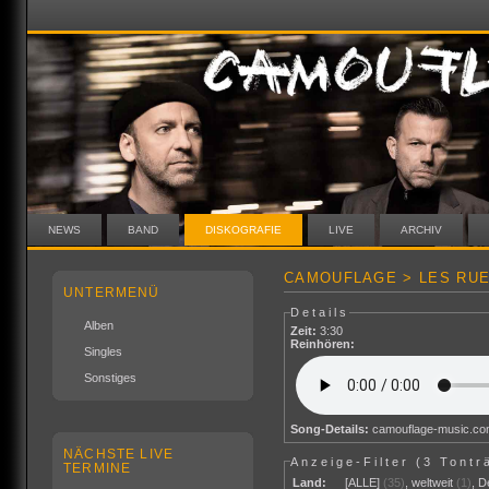
NEWS
BAND
DISKOGRAFIE
LIVE
ARCHIV
CAMOUFLAGE > LES RUE
UNTERMENÜ
Details
Alben
Zeit:
3:30
Reinhören:
Singles
Sonstiges
Song-Details:
camouflage-music.c
NÄCHSTE LIVE
Anzeige-Filter (
3 Tontr
TERMINE
Land:
[ALLE]
(35)
,
weltweit
(1)
,
D