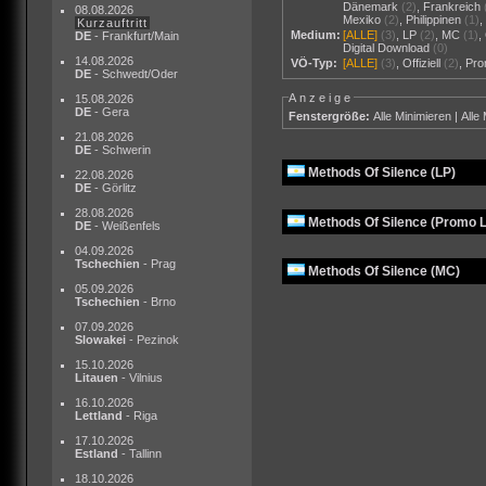
Dänemark
(2)
,
Frankreich
08.08.2026
Mexiko
(2)
,
Philippinen
(1)
Kurzauftritt
Medium:
[ALLE]
(3)
,
LP
(2)
,
MC
(1)
,
DE
- Frankfurt/Main
Digital Download
(0)
14.08.2026
VÖ-Typ:
[ALLE]
(3)
,
Offiziell
(2)
,
Pr
DE
- Schwedt/Oder
Anzeige
15.08.2026
DE
- Gera
Fenstergröße:
Alle Minimieren
|
Alle
21.08.2026
DE
- Schwerin
Methods Of Silence (LP)
22.08.2026
DE
- Görlitz
28.08.2026
Methods Of Silence (Promo 
DE
- Weißenfels
04.09.2026
Tschechien
- Prag
Methods Of Silence (MC)
05.09.2026
Tschechien
- Brno
07.09.2026
Slowakei
- Pezinok
15.10.2026
Litauen
- Vilnius
16.10.2026
Lettland
- Riga
17.10.2026
Estland
- Tallinn
18.10.2026