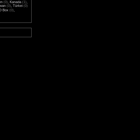
en
(0)
,
Kanada
(1)
,
iwan
(0)
,
Türkei
(0)
D Box
(0)
,