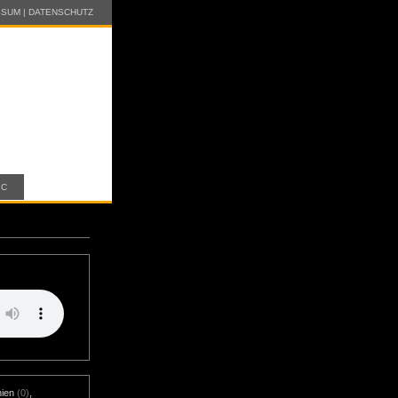
SSUM
|
DATENSCHUTZ
IC
)
nien
(0)
,