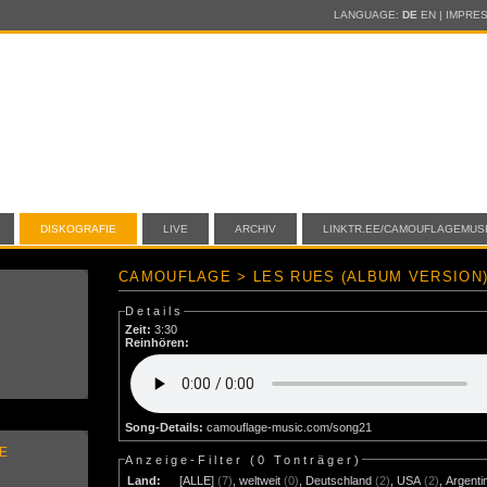
LANGUAGE:
DE
EN
|
IMPRE
DISKOGRAFIE
LIVE
ARCHIV
LINKTR.EE/CAMOUFLAGEMUS
CAMOUFLAGE > LES RUES (ALBUM VERSION
Details
Zeit:
3:30
Reinhören:
Song-Details:
camouflage-music.com/song21
E
Anzeige-Filter (
0 Tonträger
)
Land:
[ALLE]
(7)
,
weltweit
(0)
,
Deutschland
(2)
,
USA
(2)
,
Argenti