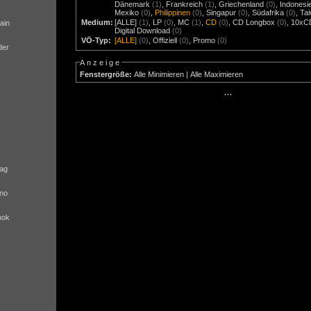
Dänemark
(1)
,
Frankreich
(1)
,
Griechenland
(0)
,
Indonesi
Mexiko
(0)
,
Philippinen
(0)
,
Singapur
(0)
,
Südafrika
(0)
,
Ta
Medium:
[ALLE]
(1)
,
LP
(0)
,
MC
(1)
,
CD
(0)
,
CD Longbox
(0)
,
10xC
ain
Digital Download
(0)
VÖ-Typ:
[ALLE]
(0)
,
Offiziell
(0)
,
Promo
(0)
der
Anzeige
Fenstergröße:
Alle Minimieren
|
Alle Maximieren
···
ag
no
nok