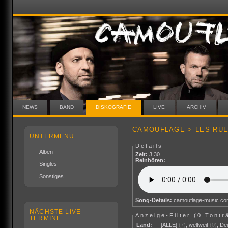
NEWS
BAND
DISKOGRAFIE
LIVE
ARCHIV
CAMOUFLAGE > LES RUE
UNTERMENÜ
Details
Alben
Zeit:
3:30
Reinhören:
Singles
Sonstiges
Song-Details:
camouflage-music.c
NÄCHSTE LIVE
Anzeige-Filter (
0 Tontr
TERMINE
Land:
[ALLE]
(7)
,
weltweit
(0)
,
De