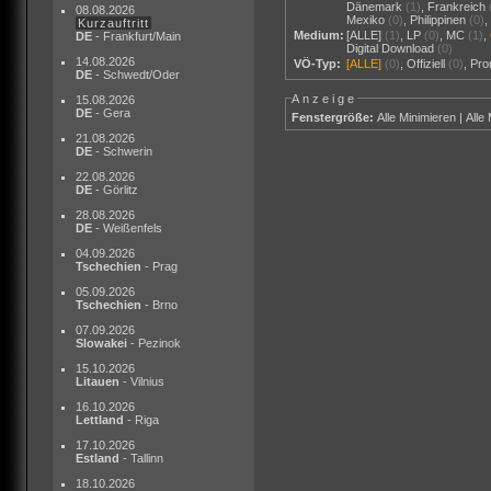
Dänemark
(1)
,
Frankreich
08.08.2026
Mexiko
(0)
,
Philippinen
(0)
Kurzauftritt
Medium:
[ALLE]
(1)
,
LP
(0)
,
MC
(1)
,
DE
- Frankfurt/Main
Digital Download
(0)
14.08.2026
VÖ-Typ:
[ALLE]
(0)
,
Offiziell
(0)
,
Pr
DE
- Schwedt/Oder
Anzeige
15.08.2026
DE
- Gera
Fenstergröße:
Alle Minimieren
|
Alle
21.08.2026
DE
- Schwerin
22.08.2026
DE
- Görlitz
28.08.2026
DE
- Weißenfels
04.09.2026
Tschechien
- Prag
05.09.2026
Tschechien
- Brno
07.09.2026
Slowakei
- Pezinok
15.10.2026
Litauen
- Vilnius
16.10.2026
Lettland
- Riga
17.10.2026
Estland
- Tallinn
18.10.2026