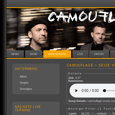
NEWS
BAND
DISKOGRAFIE
LIVE
ARCHIV
CAMOUFLAGE > SEIZE Y
UNTERMENÜ
Details
Alben
Zeit:
4:37
Reinhören:
Singles
Sonstiges
Song-Details:
camouflage-music.c
NÄCHSTE LIVE
Anzeige-Filter (
1 Tontr
TERMINE
Land:
[ALLE]
(19)
,
weltweit
(1)
,
D