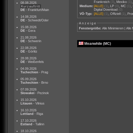
Frankreich
(3)
,
Mexiko
(1)
08.08.2026
Medium:
[ALLE]
(1)
,
LP
(0)
,
MC
(1)
,
Kurzauftritt
Digital Download
(0)
DE
- Frankfurt/Main
VÖ-Typ:
[ALLE]
(1)
,
Offiziell
(1)
,
Pr
14.08.2026
DE
- Schwedt/Oder
Anzeige
15.08.2026
Fenstergröße:
Alle Minimieren
|
Alle
DE
- Gera
21.08.2026
DE
- Schwerin
Meanwhile (MC)
22.08.2026
DE
- Görlitz
28.08.2026
DE
- Weißenfels
04.09.2026
Tschechien
- Prag
05.09.2026
Tschechien
- Brno
07.09.2026
Slowakei
- Pezinok
15.10.2026
Litauen
- Vilnius
16.10.2026
Lettland
- Riga
17.10.2026
Estland
- Tallinn
18.10.2026