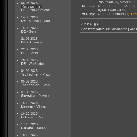
Frankreich
(0)
,
Mexiko
(0)
08.08.2026
Medium:
[ALLE]
(1)
,
LP
(0)
,
MC
(0)
,
Kurzauftritt
Digital Download
(0)
DE
- Frankfurt/Main
VÖ-Typ:
[ALLE]
(1)
,
Offiziell
(1)
,
Pr
14.08.2026
DE
- Schwedt/Oder
Anzeige
15.08.2026
Fenstergröße:
Alle Minimieren
|
Alle
DE
- Gera
21.08.2026
DE
- Schwerin
22.08.2026
DE
- Görlitz
28.08.2026
DE
- Weißenfels
04.09.2026
Tschechien
- Prag
05.09.2026
Tschechien
- Brno
07.09.2026
Slowakei
- Pezinok
15.10.2026
Litauen
- Vilnius
16.10.2026
Lettland
- Riga
17.10.2026
Estland
- Tallinn
18.10.2026