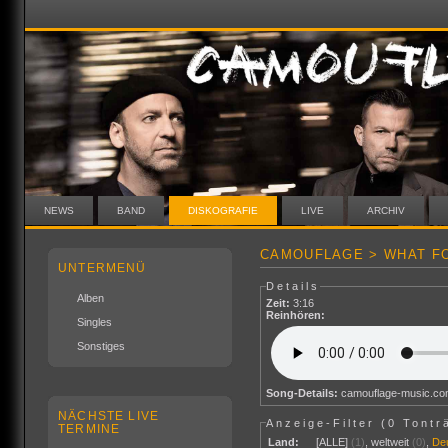
NEWS
BAND
DISKOGRAFIE
LIVE
ARCHIV
CAMOUFLAGE > WHAT FO
UNTERMENÜ
Details
Alben
Zeit:
3:16
Reinhören:
Singles
Sonstiges
Song-Details:
camouflage-music.c
NÄCHSTE LIVE
Anzeige-Filter (
0 Tontr
TERMINE
Land:
[ALLE]
(1)
,
weltweit
(0)
,
De