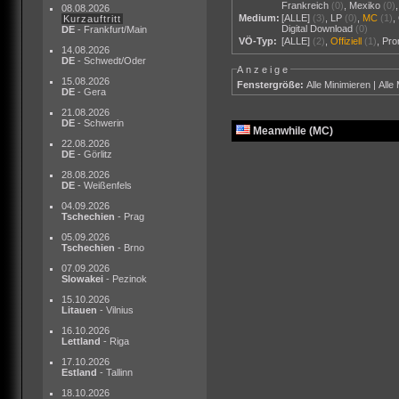
Frankreich
(0)
,
Mexiko
(0)
08.08.2026
Medium:
[ALLE]
(3)
,
LP
(0)
,
MC
(1)
,
Kurzauftritt
Digital Download
(0)
DE
- Frankfurt/Main
VÖ-Typ:
[ALLE]
(2)
,
Offiziell
(1)
,
Pr
14.08.2026
DE
- Schwedt/Oder
Anzeige
15.08.2026
Fenstergröße:
Alle Minimieren
|
Alle
DE
- Gera
21.08.2026
DE
- Schwerin
Meanwhile (MC)
22.08.2026
DE
- Görlitz
28.08.2026
DE
- Weißenfels
04.09.2026
Tschechien
- Prag
05.09.2026
Tschechien
- Brno
07.09.2026
Slowakei
- Pezinok
15.10.2026
Litauen
- Vilnius
16.10.2026
Lettland
- Riga
17.10.2026
Estland
- Tallinn
18.10.2026