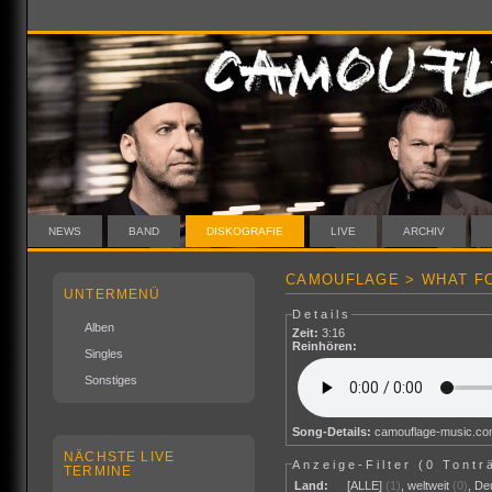
NEWS
BAND
DISKOGRAFIE
LIVE
ARCHIV
CAMOUFLAGE > WHAT FO
UNTERMENÜ
Details
Alben
Zeit:
3:16
Reinhören:
Singles
Sonstiges
Song-Details:
camouflage-music.c
NÄCHSTE LIVE
Anzeige-Filter (
0 Tontr
TERMINE
Land:
[ALLE]
(1)
,
weltweit
(0)
,
De