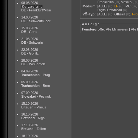
Frankreich
(0)
,
Mexiko
(0)
08.08.2026
Medium:
[ALLE]
(0)
,
LP
(0)
,
MC
(0)
,
Kurzauftritt
Digital Download
(0)
DE
- Frankfurt/Main
VÖ-Typ:
[ALLE]
(0)
,
Offiziell
(0)
,
Pr
14.08.2026
DE
- Schwedt/Oder
Anzeige
15.08.2026
Fenstergröße:
Alle Minimieren
|
Alle
DE
- Gera
21.08.2026
DE
- Schwerin
22.08.2026
DE
- Görlitz
28.08.2026
DE
- Weißenfels
04.09.2026
Tschechien
- Prag
05.09.2026
Tschechien
- Brno
07.09.2026
Slowakei
- Pezinok
15.10.2026
Litauen
- Vilnius
16.10.2026
Lettland
- Riga
17.10.2026
Estland
- Tallinn
18.10.2026