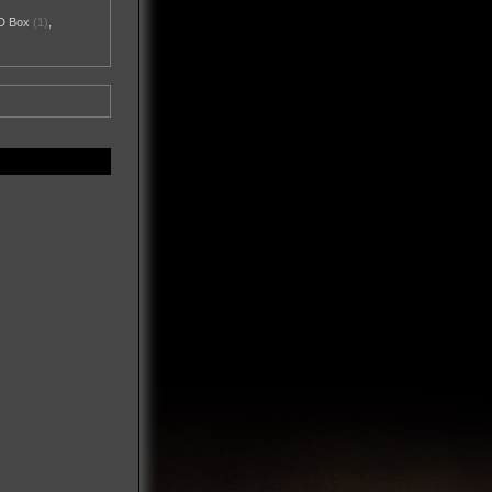
D Box
(1)
,