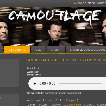
LANGUAGE:
DE
EN
|
IMPRE
DISKOGRAFIE
LIVE
ARCHIV
LINKTR.EE/CAMOUFLAGEMUS
CAMOUFLAGE > BITTER SWEET (ALBUM VER
Details
Zeit:
4:19
Reinhören:
Song-Details:
camouflage-music.com/song34
E
Anzeige-Filter (
1 Tonträger
)
Land:
[ALLE]
(7)
,
weltweit
(0)
,
Deutschland
(1)
,
USA
(2)
,
Argenti