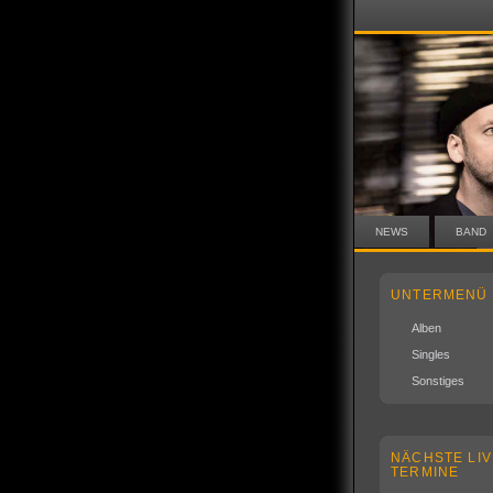
NEWS
BAND
UNTERMENÜ
Alben
Singles
Sonstiges
NÄCHSTE LIV
TERMINE