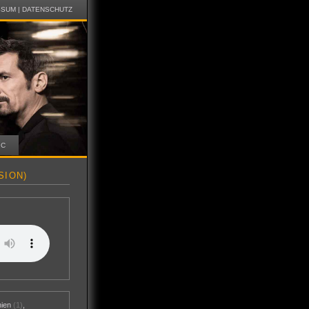
SSUM
|
DATENSCHUTZ
IC
SION)
nien
(1)
,