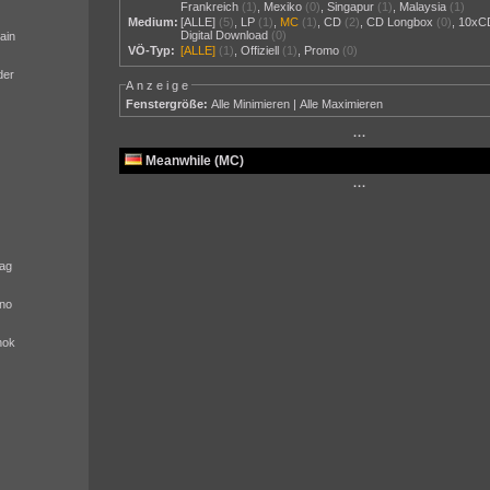
Frankreich
(1)
,
Mexiko
(0)
,
Singapur
(1)
,
Malaysia
(1)
Medium:
[ALLE]
(5)
,
LP
(1)
,
MC
(1)
,
CD
(2)
,
CD Longbox
(0)
,
10xC
Digital Download
(0)
ain
VÖ-Typ:
[ALLE]
(1)
,
Offiziell
(1)
,
Promo
(0)
der
Anzeige
Fenstergröße:
Alle Minimieren
|
Alle Maximieren
···
Meanwhile (MC)
···
ag
no
nok