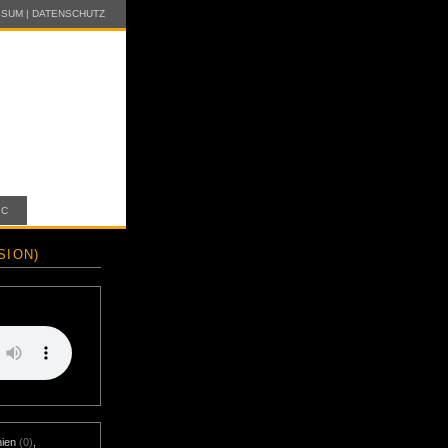
SSUM
|
DATENSCHUTZ
IC
SION)
nien
(0)
,