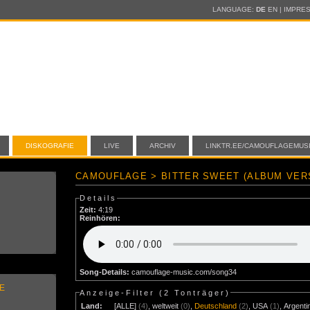
LANGUAGE:
DE
EN
|
IMPRE
DISKOGRAFIE
LIVE
ARCHIV
LINKTR.EE/CAMOUFLAGEMUS
CAMOUFLAGE > BITTER SWEET (ALBUM VER
Details
Zeit:
4:19
Reinhören:
Song-Details:
camouflage-music.com/song34
E
Anzeige-Filter (
2 Tonträger
)
Land:
[ALLE]
(4)
,
weltweit
(0)
,
Deutschland
(2)
,
USA
(1)
,
Argenti