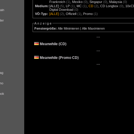
Frankreich
(1)
,
Mexiko
(0)
,
Singapur
(0)
,
Malaysia
(0)
Medium:
[ALLE]
(5)
,
LP
(1)
,
MC
(1)
,
CD
(2)
,
CD Longbox
(0)
,
10xC
Digital Download
(0)
ain
VÖ-Typ:
[ALLE]
(2)
,
Offiziell
(1)
,
Promo
(1)
der
Anzeige
Fenstergröße:
Alle Minimieren
|
Alle Maximieren
···
Meanwhile (CD)
···
Meanwhile (Promo CD)
···
ag
no
nok