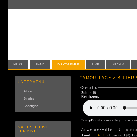
NEWS
BAND
DISKOGRAFIE
LIVE
ARCHIV
CAMOUFLAGE > BITTER 
UNTERMENÜ
Details
Alben
Zeit:
4:19
Reinhören:
Singles
Sonstiges
Song-Details:
camouflage-music.c
NÄCHSTE LIVE
Anzeige-Filter (
1 Tontr
TERMINE
Land:
[ALLE]
(1)
,
weltweit
(0)
,
De