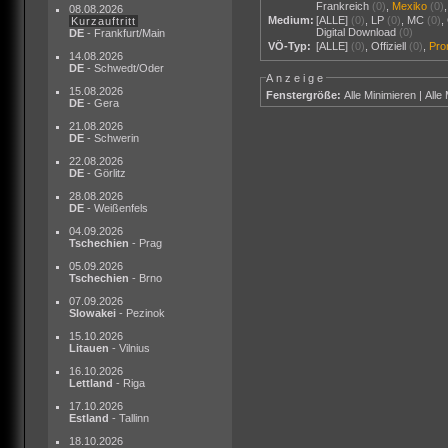
Frankreich
(0)
,
Mexiko
(0)
08.08.2026
Medium:
[ALLE]
(0)
,
LP
(0)
,
MC
(0)
,
Kurzauftritt
Digital Download
(0)
DE
- Frankfurt/Main
VÖ-Typ:
[ALLE]
(0)
,
Offiziell
(0)
,
Pr
14.08.2026
DE
- Schwedt/Oder
Anzeige
15.08.2026
Fenstergröße:
Alle Minimieren
|
Alle
DE
- Gera
21.08.2026
DE
- Schwerin
22.08.2026
DE
- Görlitz
28.08.2026
DE
- Weißenfels
04.09.2026
Tschechien
- Prag
05.09.2026
Tschechien
- Brno
07.09.2026
Slowakei
- Pezinok
15.10.2026
Litauen
- Vilnius
16.10.2026
Lettland
- Riga
17.10.2026
Estland
- Tallinn
18.10.2026