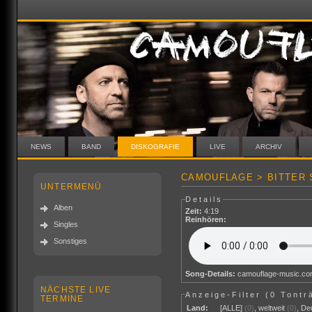
NEWS
BAND
DISKOGRAFIE
LIVE
ARCHIV
CAMOUFLAGE > BITTER 
UNTERMENÜ
Details
Alben
Zeit:
4:19
Reinhören:
Singles
Sonstiges
Song-Details:
camouflage-music.c
NÄCHSTE LIVE
Anzeige-Filter (
0 Tontr
TERMINE
Land:
[ALLE]
(0)
,
weltweit
(0)
,
De