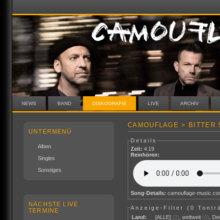
NEWS
BAND
DISKOGRAFIE
LIVE
ARCHIV
CAMOUFLAGE > BITTER 
UNTERMENÜ
Details
Alben
Zeit:
4:19
Reinhören:
Singles
Sonstiges
Song-Details:
camouflage-music.c
NÄCHSTE LIVE
Anzeige-Filter (
0 Tontr
TERMINE
Land:
[ALLE]
(2)
,
weltweit
(0)
,
De