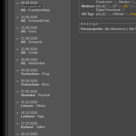
Frankreich
(1)
,
Mexiko
(0)
08.08.2026
Medium:
[ALLE]
(0)
,
LP
(0)
,
MC
(0)
,
Kurzauftritt
Digital Download
(0)
DE
- Frankfurt/Main
VÖ-Typ:
[ALLE]
(1)
,
Offiziell
(1)
,
Pr
14.08.2026
DE
- Schwedt/Oder
Anzeige
15.08.2026
Fenstergröße:
Alle Minimieren
|
Alle
DE
- Gera
21.08.2026
DE
- Schwerin
22.08.2026
DE
- Görlitz
28.08.2026
DE
- Weißenfels
04.09.2026
Tschechien
- Prag
05.09.2026
Tschechien
- Brno
07.09.2026
Slowakei
- Pezinok
15.10.2026
Litauen
- Vilnius
16.10.2026
Lettland
- Riga
17.10.2026
Estland
- Tallinn
18.10.2026