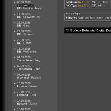
Medium:
[ALLE]
(1)
,
MC
(0)
,
DCC
(0
08.08.2026
Kurzauftritt
VÖ-Typ:
[ALLE]
(1)
,
Offiziell
(1)
DE
- Frankfurt/Main
Anzeige
14.08.2026
DE
- Schwedt/Oder
Fenstergröße:
Alle Minimieren
|
Alle
15.08.2026
DE
- Gera
Bodega Bohemia (Digital Do
21.08.2026
DE
- Schwerin
22.08.2026
DE
- Görlitz
28.08.2026
DE
- Weißenfels
04.09.2026
Tschechien
- Prag
05.09.2026
Tschechien
- Brno
07.09.2026
Slowakei
- Pezinok
15.10.2026
Litauen
- Vilnius
16.10.2026
Lettland
- Riga
17.10.2026
Estland
- Tallinn
18.10.2026