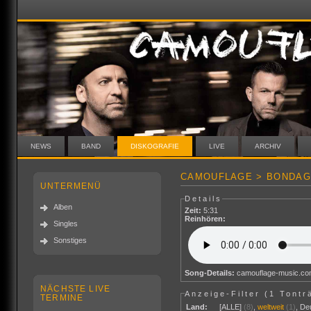
NEWS
BAND
DISKOGRAFIE
LIVE
ARCHIV
CAMOUFLAGE > BONDAG
UNTERMENÜ
Details
Alben
Zeit:
5:31
Reinhören:
Singles
Sonstiges
Song-Details:
camouflage-music.c
NÄCHSTE LIVE
Anzeige-Filter (
1 Tontr
TERMINE
Land:
[ALLE]
(8)
,
weltweit
(1)
,
De