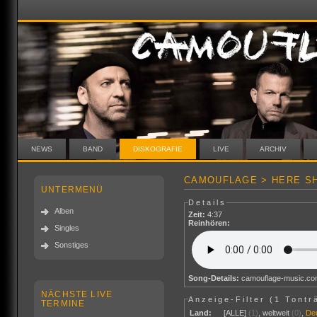
NEWS
BAND
DISKOGRAFIE
LIVE
ARCHIV
CAMOUFLAGE > HERE SH
UNTERMENÜ
Details
Alben
Zeit:
4:37
Reinhören:
Singles
Sonstiges
Song-Details:
camouflage-music.c
NÄCHSTE LIVE
Anzeige-Filter (
1 Tontr
TERMINE
Land:
[ALLE]
(1)
,
weltweit
(0)
,
De