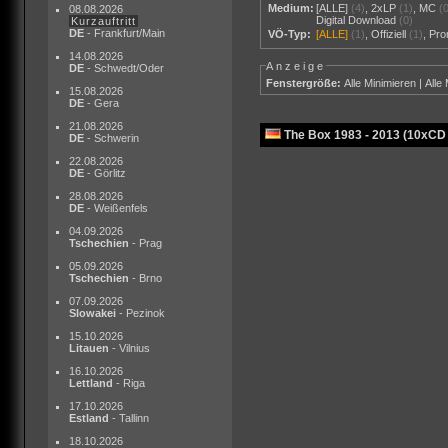
Medium:
[ALLE]
(4)
,
2xLP
(1)
,
MC
(
08.08.2026
Digital Download
(0)
Kurzauftritt
DE
- Frankfurt/Main
VÖ-Typ:
[ALLE]
(1)
,
Offiziell
(1)
,
Pr
14.08.2026
Anzeige
DE
- Schwedt/Oder
Fenstergröße:
Alle Minimieren
|
Alle
15.08.2026
DE
- Gera
21.08.2026
The Box 1983 - 2013 (10xCD
DE
- Schwerin
22.08.2026
DE
- Görlitz
28.08.2026
DE
- Weißenfels
04.09.2026
Tschechien
- Prag
05.09.2026
Tschechien
- Brno
07.09.2026
Slowakei
- Pezinok
15.10.2026
Litauen
- Vilnius
16.10.2026
Lettland
- Riga
17.10.2026
Estland
- Tallinn
18.10.2026