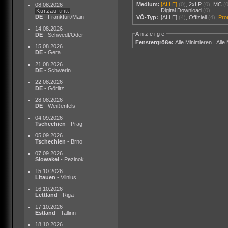
Medium:
[ALLE]
(0)
,
2xLP
(0)
,
MC
(
08.08.2026
Digital Download
(0)
Kurzauftritt
DE
- Frankfurt/Main
VÖ-Typ:
[ALLE]
(4)
,
Offiziell
(4)
,
Pr
14.08.2026
Anzeige
DE
- Schwedt/Oder
Fenstergröße:
Alle Minimieren
|
Alle
15.08.2026
DE
- Gera
21.08.2026
DE
- Schwerin
22.08.2026
DE
- Görlitz
28.08.2026
DE
- Weißenfels
04.09.2026
Tschechien
- Prag
05.09.2026
Tschechien
- Brno
07.09.2026
Slowakei
- Pezinok
15.10.2026
Litauen
- Vilnius
16.10.2026
Lettland
- Riga
17.10.2026
Estland
- Tallinn
18.10.2026