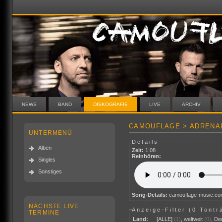
NEWS
BAND
DISKOGRAFIE
LIVE
ARCHIV
CAMOUFLAGE > ADRENAL
UNTERMENÜ
Details
Alben
Zeit:
1:08
Reinhören:
Singles
Sonstiges
Song-Details:
camouflage-music.c
NÄCHSTE LIVE
Anzeige-Filter (
0 Tontr
TERMINE
Land:
[ALLE]
(1)
,
weltweit
(0)
,
De