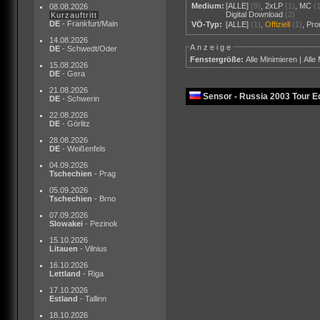
Medium:
[ALLE]
(9)
,
2xLP
(1)
,
MC
(
08.08.2026
Digital Download
(2)
Kurzauftritt
DE
- Frankfurt/Main
VÖ-Typ:
[ALLE]
(1)
,
Offiziell
(1)
,
Pr
14.08.2026
Anzeige
DE
- Schwedt/Oder
Fenstergröße:
Alle Minimieren
|
Alle
15.08.2026
DE
- Gera
21.08.2026
Sensor - Russia 2003 Tour Ed
DE
- Schwerin
22.08.2026
DE
- Görlitz
28.08.2026
DE
- Weißenfels
04.09.2026
Tschechien
- Prag
05.09.2026
Tschechien
- Brno
07.09.2026
Slowakei
- Pezinok
15.10.2026
Litauen
- Vilnius
16.10.2026
Lettland
- Riga
17.10.2026
Estland
- Tallinn
18.10.2026