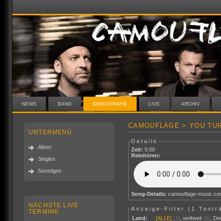
NEWS
BAND
DISKOGRAFIE
LIVE
ARCHIV
CAMOUFLAGE > YOU TUR
UNTERMENÜ
Details
Alben
Zeit:
5:00
Reinhören:
Singles
Sonstiges
Song-Details:
camouflage-music.c
NÄCHSTE LIVE
Anzeige-Filter (
1 Tontr
TERMINE
Land:
[ALLE]
(1)
,
weltweit
(0)
,
De