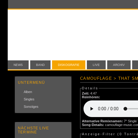
NEWS
BAND
DISKOGRAFIE
LIVE
ARCHIV
CAMOUFLAGE > THAT SM
UNTERMENÜ
Details
Alben
Zeit:
4:47
Reinhören:
Singles
Sonstiges
Alternative Remixnamen:
Song-Details:
camouflage-music.c
NÄCHSTE LIVE
TERMINE
Anzeige-Filter (
0 Tontr