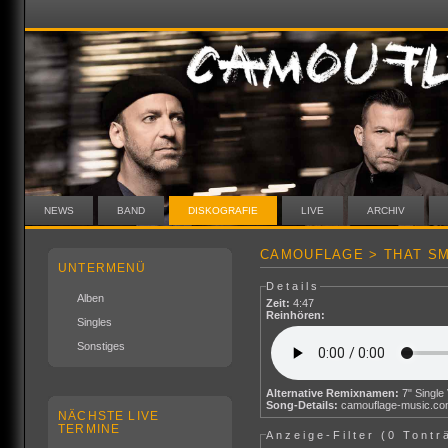
NEWS
BAND
DISKOGRAFIE
LIVE
ARCHIV
CAMOUFLAGE > THAT SM
UNTERMENÜ
Details
Alben
Zeit:
4:47
Reinhören:
Singles
Sonstiges
Alternative Remixnamen:
Song-Details:
camouflage-music.c
NÄCHSTE LIVE
TERMINE
Anzeige-Filter (
0 Tontr