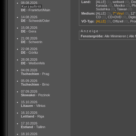
Land:
[ALLE]
(1)
,
weltweit
(0)
,
De
08.08.2026
Kanada
(0)
,
Mexiko
(0)
,
Ph
Kurzauftritt
Südafrika
(0)
,
Taiwan
(0)
DE
- Frankfurt/Main
Medium:
[ALLE]
(3)
,
7" Vinyl
(0)
,
12"
14.08.2026
CD
(1)
,
CD+DVD
(0)
,
Digi
DE
- Schwedt/Oder
VÖ-Typ:
[ALLE]
(0)
,
Offiziell
(0)
,
Pr
15.08.2026
Anzeige
DE
- Gera
Fenstergröße:
Alle Minimieren
|
Alle
21.08.2026
DE
- Schwerin
22.08.2026
DE
- Görlitz
28.08.2026
DE
- Weißenfels
04.09.2026
Tschechien
- Prag
05.09.2026
Tschechien
- Brno
07.09.2026
Slowakei
- Pezinok
15.10.2026
Litauen
- Vilnius
16.10.2026
Lettland
- Riga
17.10.2026
Estland
- Tallinn
18.10.2026