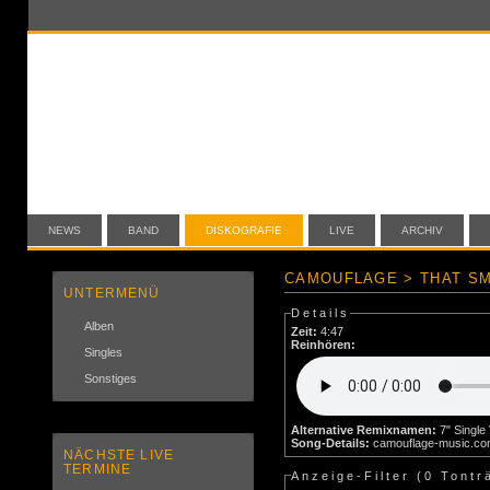
NEWS
BAND
DISKOGRAFIE
LIVE
ARCHIV
CAMOUFLAGE > THAT SM
UNTERMENÜ
Details
Alben
Zeit:
4:47
Reinhören:
Singles
Sonstiges
Alternative Remixnamen:
Song-Details:
camouflage-music.c
NÄCHSTE LIVE
TERMINE
Anzeige-Filter (
0 Tontr