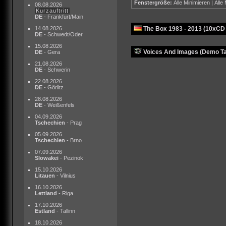
Fenstergröße:
Alle Minimieren
|
Alle
08.08.2026
Kurzauftritt
DE
- Frankfurt/Main
14.08.2026
The Box 1983 - 2013 (10xCD
DE
- Schwedt/Oder
15.08.2026
Voices And Images (Demo Ta
DE
- Gera
21.08.2026
DE
- Schwerin
22.08.2026
DE
- Görlitz
28.08.2026
DE
- Weißenfels
04.09.2026
Tschechien
- Prag
05.09.2026
Tschechien
- Brno
07.09.2026
Slowakei
- Pezinok
15.10.2026
Litauen
- Vilnius
16.10.2026
Lettland
- Riga
17.10.2026
Estland
- Tallinn
18.10.2026