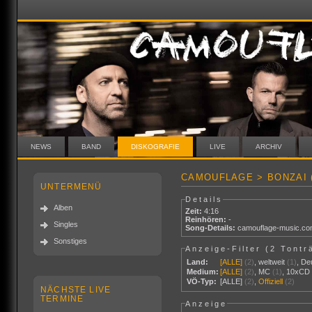
NEWS
BAND
DISKOGRAFIE
LIVE
ARCHIV
CAMOUFLAGE > BONZAI 
UNTERMENÜ
Details
Alben
Zeit:
4:16
Reinhören:
-
Singles
Song-Details:
camouflage-music.c
Sonstiges
Anzeige-Filter (
2 Tontr
Land:
[ALLE]
(2)
,
weltweit
(1)
,
De
Medium:
[ALLE]
(2)
,
MC
(1)
,
10xCD
VÖ-Typ:
[ALLE]
(2)
,
Offiziell
(2)
NÄCHSTE LIVE
TERMINE
Anzeige