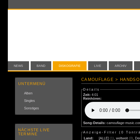
NEWS
BAND
DISKOGRAFIE
LIVE
ARCHIV
CAMOUFLAGE > HANDSO
UNTERMENÜ
Details
Alben
Zeit:
4:01
Reinhören:
Singles
Sonstiges
Song-Details:
camouflage-music.c
NÄCHSTE LIVE
Anzeige-Filter (
0 Tontr
TERMINE
Land:
[ALLE]
(1)
,
weltweit
(0)
,
De