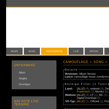
NEWS
BAND
DISKOGRAFIE
LIVE
ARCHIV
CAMOUFLAGE > SONG > 
UNTERMENÜ
Details
Alben
Versionen:
Album Version
Lyrics:
camouflage-music.com/lyric
Singles
Anzeige-Filter (
1 Tontr
Sonstiges
Land:
[ALLE]
(4)
,
weltweit
(0)
,
De
Frankreich
(1)
,
Mexiko
(0)
Medium:
[ALLE]
(3)
,
LP
(1)
,
MC
(1)
,
Digital Download
(0)
NÄCHSTE LIVE
VÖ-Typ:
[ALLE]
(1)
,
Offiziell
(1)
,
Pr
TERMINE
Anzeige