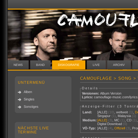
NEWS
BAND
DISKOGRAFIE
LIVE
ARCHIV
CAMOUFLAGE > SONG > 
UNTERMENÜ
Details
Alben
Versionen:
Album Version
Lyrics:
camouflage-music.com/lyric
Singles
Anzeige-Filter (
3 Tontr
Sonstiges
Land:
[ALLE]
(10)
,
weltweit
(1)
,
D
Singapur
(1)
,
Malaysia
(1)
Medium:
[ALLE]
(3)
,
MC
(1)
,
CD
(1)
Digital Download
(0)
NÄCHSTE LIVE
VÖ-Typ:
[ALLE]
(4)
,
Offiziell
(3)
,
Pr
TERMINE
Anzeige