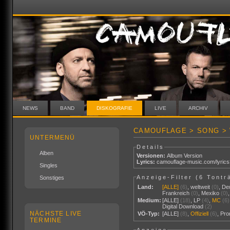
NEWS
BAND
DISKOGRAFIE
LIVE
ARCHIV
CAMOUFLAGE > SONG > 
UNTERMENÜ
Details
Alben
Versionen:
Album Version
Lyrics:
camouflage-music.com/lyric
Singles
Anzeige-Filter (
6 Tontr
Sonstiges
Land:
[ALLE]
(6)
,
weltweit
(0)
,
De
Frankreich
(0)
,
Mexiko
(0)
Medium:
[ALLE]
(18)
,
LP
(4)
,
MC
(6)
Digital Download
(2)
NÄCHSTE LIVE
VÖ-Typ:
[ALLE]
(8)
,
Offiziell
(6)
,
Pr
TERMINE
Anzeige