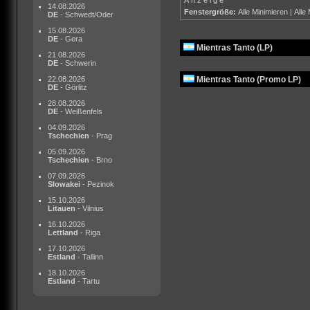
14.08.2026
Fenstergröße:
Alle Minimieren
|
Alle
DE
- Schwedt/Oder
15.08.2026
DE
- Gera
Mientras Tanto (LP)
21.08.2026
DE
- Schwerin
Mientras Tanto (Promo LP)
22.08.2026
DE
- Görlitz
28.08.2026
DE
- Weißenfels
04.09.2026
Tschechien
- Prag
05.09.2026
Tschechien
- Brno
07.09.2026
Slowakei
- Pezinok
15.10.2026
Litauen
- Vilnius
16.10.2026
Lettland
- Riga
17.10.2026
Estland
- Tallinn
18.10.2026
Estland
- Tartu