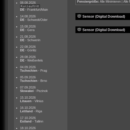
Fenstergröße:
Alle Minimieren
|
Alle
08.08.2026
Kurzauftritt
DE
- Frankfurt/Main
14.08.2026
Sensor (Digital Download)
DE
- Schwedt/Oder
15.08.2026
Sensor (Digital Download)
DE
- Gera
21.08.2026
DE
- Schwerin
22.08.2026
DE
- Görlitz
28.08.2026
DE
- Weißenfels
04.09.2026
Tschechien
- Prag
05.09.2026
Tschechien
- Brno
07.09.2026
Slowakei
- Pezinok
15.10.2026
Litauen
- Vilnius
16.10.2026
Lettland
- Riga
17.10.2026
Estland
- Tallinn
18.10.2026