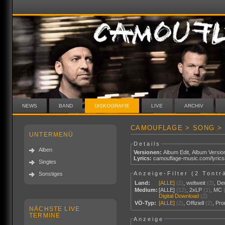
NEWS
BAND
DISKOGRAFIE
LIVE
ARCHIV
CAMOUFLAGE > SONG > 
UNTERMENÜ
Details
Alben
Versionen:
Album Edit
,
Album Versio
Lyrics:
camouflage-music.com/lyric
Singles
Anzeige-Filter (
2 Tontr
Sonstiges
Land:
[ALLE]
(2)
,
weltweit
(2)
,
De
Medium:
[ALLE]
(12)
,
2xLP
(1)
,
MC
Digital Download
(2)
VÖ-Typ:
[ALLE]
(2)
,
Offiziell
(2)
,
Pr
NÄCHSTE LIVE
TERMINE
Anzeige