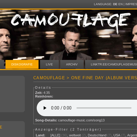
LANGUAGE:
DE
EN
|
IMPRE
DISKOGRAFIE
LIVE
ARCHIV
LINKTR.EE/CAMOUFLAGEMUS
CAMOUFLAGE > ONE FINE DAY (ALBUM VERS
Details
Zeit:
4:35
Reinhören:
Song-Details:
camouflage-music.com/song13
E
Anzeige-Filter (
2 Tonträger
)
Land:
[ALLE]
(36)
,
weltweit
(2)
,
Deutschland
(7)
,
USA
(7)
,
Argent