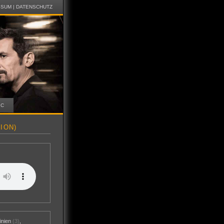
SSUM
|
DATENSCHUTZ
IC
ION)
inien
(3)
,