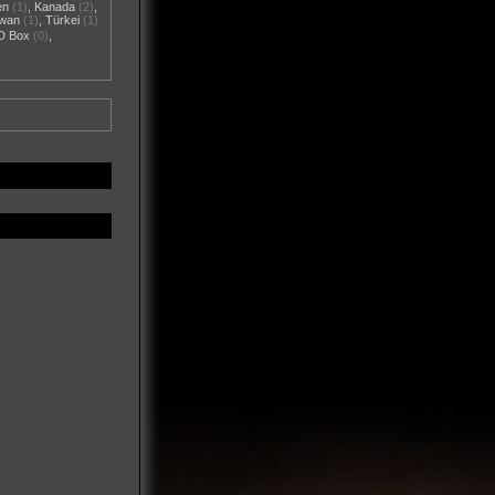
en
(1)
,
Kanada
(2)
,
iwan
(1)
,
Türkei
(1)
D Box
(0)
,