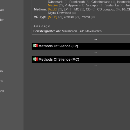
Dänemark
(2)
,
Frankreich
(3)
,
Griechenland
(1)
,
Indonesi
Mexiko
(2)
,
Philippinen
(1)
,
Singapur
(1)
,
Südafrika
(2)
,
Ta
Medium:
[ALLE]
(2)
,
LP
(1)
,
MC
(1)
,
CD
(0)
,
CD Longbox
(0)
,
10xC
ain
Digital Download
(0)
VÖ-Typ:
[ALLE]
(2)
,
Offiziell
(2)
,
Promo
(0)
der
Anzeige
Fenstergröße:
Alle Minimieren
|
Alle Maximieren
···
Methods Of Silence (LP)
···
Methods Of Silence (MC)
···
ag
no
nok