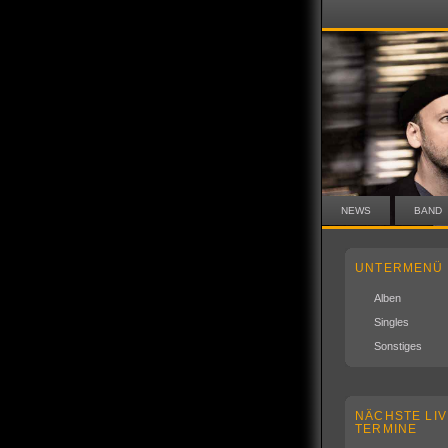
NEWS
BAND
UNTERMENÜ
Alben
Singles
Sonstiges
NÄCHSTE LIV
TERMINE