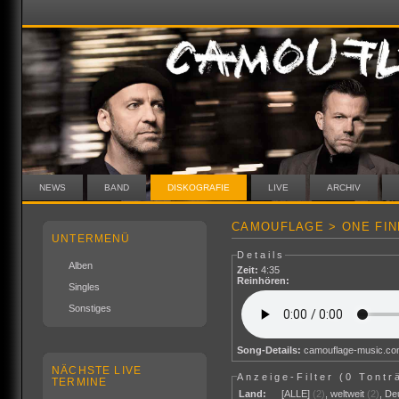
NEWS
BAND
DISKOGRAFIE
LIVE
ARCHIV
CAMOUFLAGE > ONE FIN
UNTERMENÜ
Details
Alben
Zeit:
4:35
Reinhören:
Singles
Sonstiges
Song-Details:
camouflage-music.c
NÄCHSTE LIVE
Anzeige-Filter (
0 Tontr
TERMINE
Land:
[ALLE]
(2)
,
weltweit
(2)
,
De