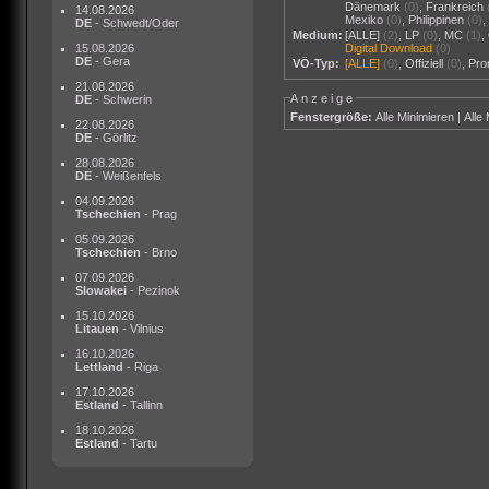
Dänemark
(0)
,
Frankreich
14.08.2026
Mexiko
(0)
,
Philippinen
(0)
DE
- Schwedt/Oder
Medium:
[ALLE]
(2)
,
LP
(0)
,
MC
(1)
,
15.08.2026
Digital Download
(0)
DE
- Gera
VÖ-Typ:
[ALLE]
(0)
,
Offiziell
(0)
,
Pr
21.08.2026
Anzeige
DE
- Schwerin
Fenstergröße:
Alle Minimieren
|
Alle
22.08.2026
DE
- Görlitz
28.08.2026
DE
- Weißenfels
04.09.2026
Tschechien
- Prag
05.09.2026
Tschechien
- Brno
07.09.2026
Slowakei
- Pezinok
15.10.2026
Litauen
- Vilnius
16.10.2026
Lettland
- Riga
17.10.2026
Estland
- Tallinn
18.10.2026
Estland
- Tartu