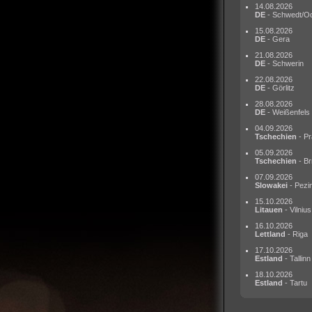
14.08.2026
DE
- Schwedt/O
15.08.2026
DE
- Gera
21.08.2026
DE
- Schwerin
22.08.2026
DE
- Görlitz
28.08.2026
DE
- Weißenfels
04.09.2026
Tschechien
- Pr
05.09.2026
Tschechien
- Br
07.09.2026
Slowakei
- Pezi
15.10.2026
Litauen
- Vilnius
16.10.2026
Lettland
- Riga
17.10.2026
Estland
- Tallinn
18.10.2026
Estland
- Tartu