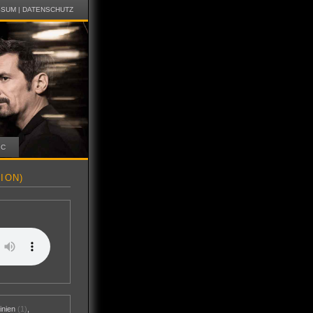
SSUM
|
DATENSCHUTZ
IC
ION)
inien
(1)
,