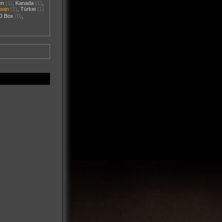
en
(1)
,
Kanada
(1)
,
iwan
(1)
,
Türkei
(1)
D Box
(0)
,