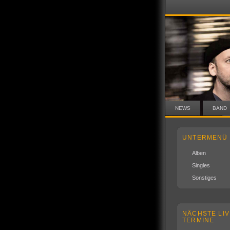
NEWS
BAND
UNTERMENÜ
Alben
Singles
Sonstiges
NÄCHSTE LIV
TERMINE