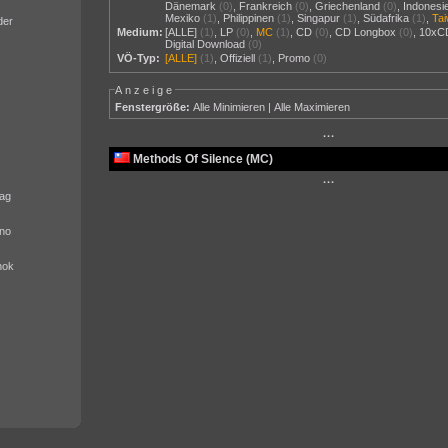
Dänemark
(0)
,
Frankreich
(0)
,
Griechenland
(0)
,
Indonesi
Mexiko
(1)
,
Philippinen
(1)
,
Singapur
(1)
,
Südafrika
(1)
,
Ta
der
Medium:
[ALLE]
(1)
,
LP
(0)
,
MC
(1)
,
CD
(0)
,
CD Longbox
(0)
,
10xC
Digital Download
(0)
VÖ-Typ:
[ALLE]
(1)
,
Offiziell
(1)
,
Promo
(0)
Anzeige
Fenstergröße:
Alle Minimieren
|
Alle Maximieren
···
Methods Of Silence (MC)
···
ag
no
nok