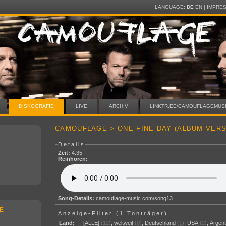
LANGUAGE:
DE
EN
|
IMPRE
DISKOGRAFIE
LIVE
ARCHIV
LINKTR.EE/CAMOUFLAGEMUS
CAMOUFLAGE > ONE FINE DAY (ALBUM VERS
Details
Zeit:
4:35
Reinhören:
Song-Details:
camouflage-music.com/song13
E
Anzeige-Filter (
1 Tonträger
)
Land:
[ALLE]
(12)
,
weltweit
(0)
,
Deutschland
(1)
,
USA
(2)
,
Argent