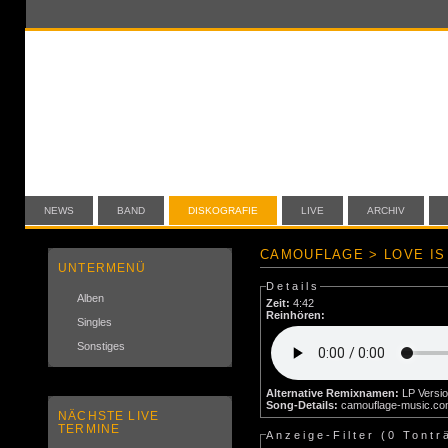
NEWS
BAND
DISKOGRAFIE
LIVE
ARCHIV
CAMOUFLAGE > LOVE IS 
UNTERMENÜ
Details
Alben
Zeit:
4:42
Reinhören:
Singles
Sonstiges
Alternative Remixnamen:
LP Versi
Song-Details:
camouflage-music.c
NÄCHSTE LIVE
TERMINE
Anzeige-Filter (
0 Tontr