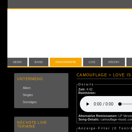
NEWS
BAND
DISKOGRAFIE
LIVE
ARCHIV
CAMOUFLAGE > LOVE IS 
UNTERMENÜ
Details
Alben
Zeit:
4:42
Reinhören:
Singles
Sonstiges
Alternative Remixnamen:
LP Versi
Song-Details:
camouflage-music.c
NÄCHSTE LIVE
TERMINE
Anzeige-Filter (
0 Tontr