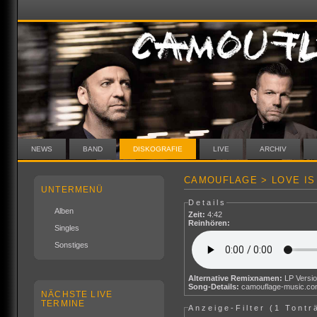
NEWS
BAND
DISKOGRAFIE
LIVE
ARCHIV
CAMOUFLAGE > LOVE IS 
UNTERMENÜ
Details
Alben
Zeit:
4:42
Reinhören:
Singles
Sonstiges
Alternative Remixnamen:
LP Versi
Song-Details:
camouflage-music.c
NÄCHSTE LIVE
TERMINE
Anzeige-Filter (
1 Tontr