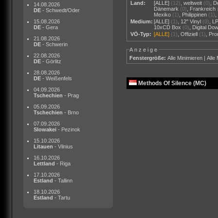
Land:
[ALLE]
(12)
,
weltweit
(0)
,
D
14.08.2026
Dänemark
(0)
,
Frankreich
DE
- Schwedt/Oder
Mexiko
(1)
,
Philippinen
(1)
15.08.2026
Medium:
[ALLE]
(1)
,
12" Vinyl
(0)
,
L
DE
- Gera
10xCD Box
(0)
,
Digital Do
VÖ-Typ:
[ALLE]
(1)
,
Offiziell
(1)
,
Pr
21.08.2026
DE
- Schwerin
Anzeige
22.08.2026
Fenstergröße:
Alle Minimieren
|
Alle
DE
- Görlitz
28.08.2026
DE
- Weißenfels
Methods Of Silence (MC)
04.09.2026
Tschechien
- Prag
05.09.2026
Tschechien
- Brno
07.09.2026
Slowakei
- Pezinok
15.10.2026
Litauen
- Vilnius
16.10.2026
Lettland
- Riga
17.10.2026
Estland
- Tallinn
18.10.2026
Estland
- Tartu