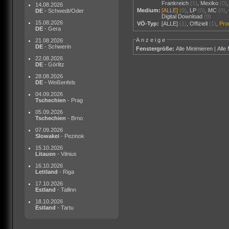
Frankreich
(1)
,
Mexiko
(0)
14.08.2026
Medium:
[ALLE]
(0)
,
LP
(0)
,
MC
(0)
,
DE
- Schwedt/Oder
Digital Download
(0)
15.08.2026
VÖ-Typ:
[ALLE]
(1)
,
Offiziell
(1)
,
Pr
DE
- Gera
Anzeige
21.08.2026
DE
- Schwerin
Fenstergröße:
Alle Minimieren
|
Alle
22.08.2026
DE
- Görlitz
28.08.2026
DE
- Weißenfels
04.09.2026
Tschechien
- Prag
05.09.2026
Tschechien
- Brno
07.09.2026
Slowakei
- Pezinok
15.10.2026
Litauen
- Vilnius
16.10.2026
Lettland
- Riga
17.10.2026
Estland
- Tallinn
18.10.2026
Estland
- Tartu