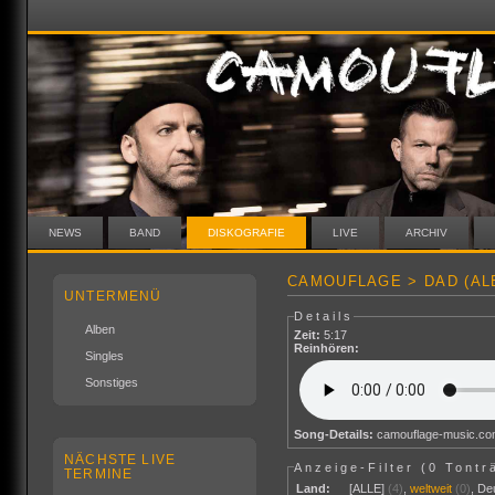
NEWS
BAND
DISKOGRAFIE
LIVE
ARCHIV
CAMOUFLAGE > DAD (AL
UNTERMENÜ
Details
Alben
Zeit:
5:17
Reinhören:
Singles
Sonstiges
Song-Details:
camouflage-music.c
NÄCHSTE LIVE
Anzeige-Filter (
0 Tontr
TERMINE
Land:
[ALLE]
(4)
,
weltweit
(0)
,
De