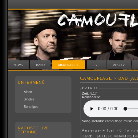
NEWS
BAND
DISKOGRAFIE
LIVE
ARCHIV
CAMOUFLAGE > DAD (AL
UNTERMENÜ
Details
Alben
Zeit:
5:17
Reinhören:
Singles
Sonstiges
Song-Details:
camouflage-music.c
NÄCHSTE LIVE
Anzeige-Filter (
0 Tontr
TERMINE
Land:
[ALLE]
(4)
,
weltweit
(0)
,
De