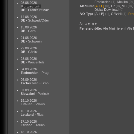
Frankreich
(1)
,
Mexiko
(0)
08.08.2026
Medium:
[ALLE]
(0)
,
LP
(0)
,
MC
(0)
,
Kurzauftritt
Digital Download
(0)
DE
- Frankfurt/Main
VÖ-Typ:
[ALLE]
(1)
,
Offiziell
(1)
,
Pr
14.08.2026
DE
- Schwedt/Oder
Anzeige
15.08.2026
Fenstergröße:
Alle Minimieren
|
Alle
DE
- Gera
21.08.2026
DE
- Schwerin
22.08.2026
DE
- Görlitz
28.08.2026
DE
- Weißenfels
04.09.2026
Tschechien
- Prag
05.09.2026
Tschechien
- Brno
07.09.2026
Slowakei
- Pezinok
15.10.2026
Litauen
- Vilnius
16.10.2026
Lettland
- Riga
17.10.2026
Estland
- Tallinn
18.10.2026