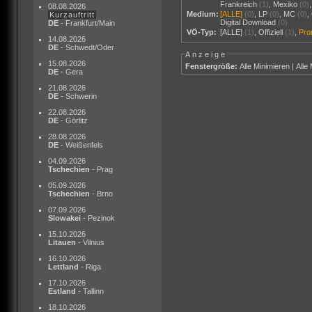
Frankreich
(1)
,
Mexiko
(0)
08.08.2026
Medium:
[ALLE]
(0)
,
LP
(0)
,
MC
(0)
,
Kurzauftritt
Digital Download
(0)
DE
- Frankfurt/Main
VÖ-Typ:
[ALLE]
(1)
,
Offiziell
(1)
,
Pr
14.08.2026
DE
- Schwedt/Oder
Anzeige
15.08.2026
Fenstergröße:
Alle Minimieren
|
Alle
DE
- Gera
21.08.2026
DE
- Schwerin
22.08.2026
DE
- Görlitz
28.08.2026
DE
- Weißenfels
04.09.2026
Tschechien
- Prag
05.09.2026
Tschechien
- Brno
07.09.2026
Slowakei
- Pezinok
15.10.2026
Litauen
- Vilnius
16.10.2026
Lettland
- Riga
17.10.2026
Estland
- Tallinn
18.10.2026