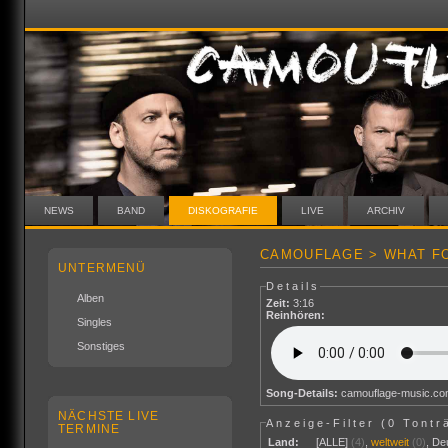
NEWS
BAND
DISKOGRAFIE
LIVE
ARCHIV
CAMOUFLAGE > WHAT FO
UNTERMENÜ
Details
Alben
Zeit:
3:16
Reinhören:
Singles
Sonstiges
Song-Details:
camouflage-music.c
NÄCHSTE LIVE
Anzeige-Filter (
0 Tontr
TERMINE
Land:
[ALLE]
(4)
,
weltweit
(0)
,
De