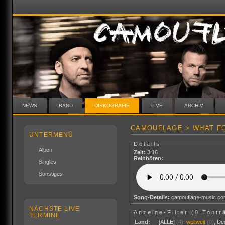
NEWS
BAND
DISKOGRAFIE
LIVE
ARCHIV
CAMOUFLAGE > WHAT FO
UNTERMENÜ
Details
Alben
Zeit:
3:16
Reinhören:
Singles
Sonstiges
Song-Details:
camouflage-music.c
NÄCHSTE LIVE
Anzeige-Filter (
0 Tontr
TERMINE
Land:
[ALLE]
(4)
,
weltweit
(0)
,
De