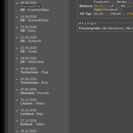
Frankreich
(1)
,
Mexiko
(0)
08.08.2026
Medium:
[ALLE]
(0)
,
LP
(0)
,
MC
(0)
,
Kurzauftritt
Digital Download
(0)
DE
- Frankfurt/Main
VÖ-Typ:
[ALLE]
(1)
,
Offiziell
(1)
,
Pr
14.08.2026
DE
- Schwedt/Oder
Anzeige
15.08.2026
Fenstergröße:
Alle Minimieren
|
Alle
DE
- Gera
21.08.2026
DE
- Schwerin
22.08.2026
DE
- Görlitz
28.08.2026
DE
- Weißenfels
04.09.2026
Tschechien
- Prag
05.09.2026
Tschechien
- Brno
07.09.2026
Slowakei
- Pezinok
15.10.2026
Litauen
- Vilnius
16.10.2026
Lettland
- Riga
17.10.2026
Estland
- Tallinn
18.10.2026