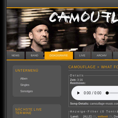
NEWS
BAND
DISKOGRAFIE
LIVE
ARCHIV
CAMOUFLAGE > WHAT FO
UNTERMENÜ
Details
Alben
Zeit:
3:16
Reinhören:
Singles
Sonstiges
Song-Details:
camouflage-music.c
NÄCHSTE LIVE
Anzeige-Filter (
0 Tontr
TERMINE
Land:
[ALLE]
(0)
,
weltweit
(0)
,
De