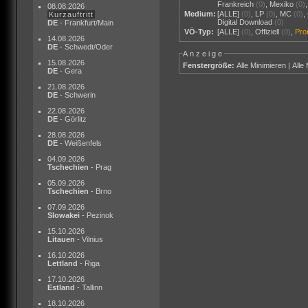
Frankreich
(0)
,
Mexiko
(0)
08.08.2026
Medium:
[ALLE]
(0)
,
LP
(0)
,
MC
(0)
,
Kurzauftritt
Digital Download
(0)
DE
- Frankfurt/Main
VÖ-Typ:
[ALLE]
(0)
,
Offiziell
(0)
,
Pr
14.08.2026
DE
- Schwedt/Oder
Anzeige
15.08.2026
Fenstergröße:
Alle Minimieren
|
Alle
DE
- Gera
21.08.2026
DE
- Schwerin
22.08.2026
DE
- Görlitz
28.08.2026
DE
- Weißenfels
04.09.2026
Tschechien
- Prag
05.09.2026
Tschechien
- Brno
07.09.2026
Slowakei
- Pezinok
15.10.2026
Litauen
- Vilnius
16.10.2026
Lettland
- Riga
17.10.2026
Estland
- Tallinn
18.10.2026