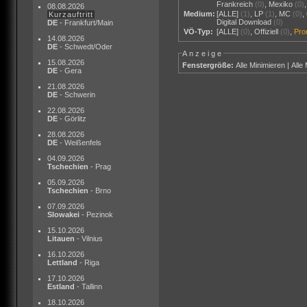
Frankreich
(0)
,
Mexiko
(0)
08.08.2026
Medium:
[ALLE]
(1)
,
LP
(1)
,
MC
(0)
,
Kurzauftritt
Digital Download
(0)
DE
- Frankfurt/Main
VÖ-Typ:
[ALLE]
(0)
,
Offiziell
(0)
,
Pr
14.08.2026
DE
- Schwedt/Oder
Anzeige
15.08.2026
Fenstergröße:
Alle Minimieren
|
Alle
DE
- Gera
21.08.2026
DE
- Schwerin
22.08.2026
DE
- Görlitz
28.08.2026
DE
- Weißenfels
04.09.2026
Tschechien
- Prag
05.09.2026
Tschechien
- Brno
07.09.2026
Slowakei
- Pezinok
15.10.2026
Litauen
- Vilnius
16.10.2026
Lettland
- Riga
17.10.2026
Estland
- Tallinn
18.10.2026