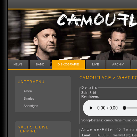
NEWS
BAND
DISKOGRAFIE
LIVE
ARCHIV
CAMOUFLAGE > WHAT FO
UNTERMENÜ
Details
Alben
Zeit:
3:16
Reinhören:
Singles
Sonstiges
Song-Details:
camouflage-music.c
NÄCHSTE LIVE
Anzeige-Filter (
0 Tontr
TERMINE
Land:
[ALLE]
(0)
,
weltweit
(0)
,
De